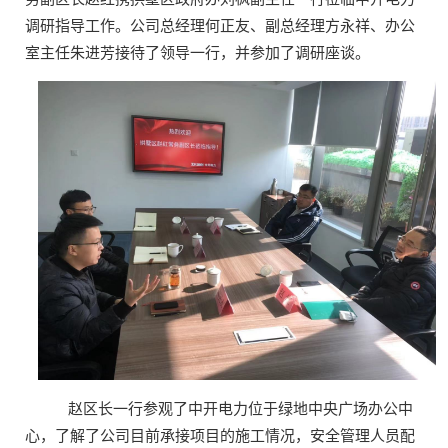
调研指导工作。公司总经理何正友、副总经理方永祥、办公
室主任朱进芳接待了领导一行，并参加了调研座谈。
赵区长一行参观了中开电力位于绿地中央广场办公中
心，了解了公司目前承接项目的施工情况，安全管理人员配