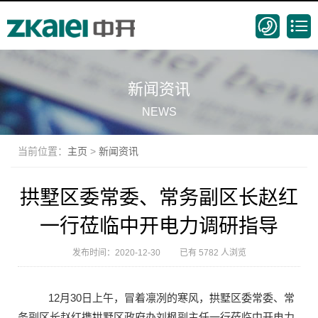
新闻资讯
NEWS
当前位置：
主页
>
新闻资讯
拱墅区委常委、常务副区长赵红
一行莅临中开电力调研指导
发布时间：2020-12-30 已有 5782 人浏览
12月30日上午，冒着凛冽的寒风，拱墅区委常委、常
务副区长赵红携拱墅区政府办刘枫副主任一行莅临中开电力